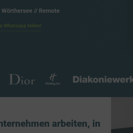
 
Wörthersee 
// 
Remote
ia Whatsapp teilen!
ternehmen arbeiten, in 