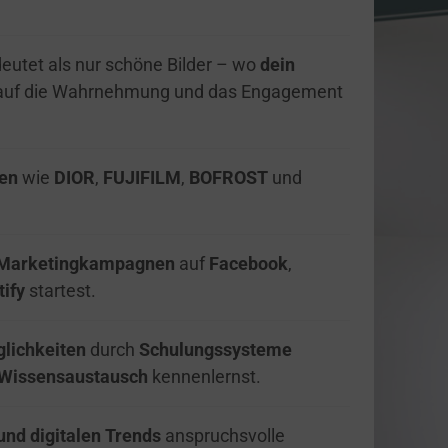
eutet als nur schöne Bilder – wo 
dein 
t auf die Wahrnehmung und das Engagement 
den
 wie 
DIOR
, 
FUJIFILM
, 
BOFROST
 und 
Marketingkampagnen
 auf 
Facebook
, 
tify
 startest.
lichkeiten 
durch 
Schulungssysteme
Wissensaustausch
 kennenlernst.
und digitalen Trends
 anspruchsvolle 