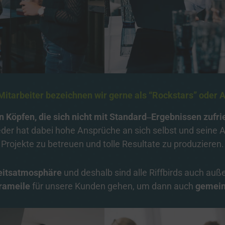
es
(3)
chung und Kombination von Daten aus unterschiedlichen Quellen
er
üpfung verschiedener Endgeräte
er
fikation von Endgeräten anhand automatisch übermittelter Informationen
er
Mitarbeiter 
bezeichnen 
wir 
gerne 
als 
“Rockstars” 
oder 
A
 / Statistik
(nicht IAB)
(2)
n 
Köpfen, 
die 
sich 
nicht 
mit 
Standard‒
Ergebnissen 
zufri
Auswertung zur Fehlerbehebung und Weiterentwicklung
eder hat dabei hohe Ansprüche an sich selbst und seine Ar
 Analytics
(via Google TagManager)
z
Details
Projekte zu betreuen und tolle Resultate zu produzieren.
Ireland Limited, Irland
r
(via Google TagManager)
z
Details
Limited, Malta
eitsatmosphäre
und 
deshalb 
sind 
alle 
Riffbirds 
auch 
auße
rameile
für 
unsere 
Kunden 
gehen, 
um 
dann 
auch 
gemei
ing / Profiling / Werbung
(nicht IAB)
(4)
isierte Werbung außerhalb unserer Website