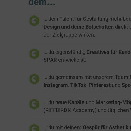
dem...
… dein Talent für Gestaltung mehr bed
Design und deine Botschaften
 direk
der Zielgruppe wirken.
… du eigenständig 
Creatives für Kun
SPAR
 entwickelst.
… du gemeinsam mit unserem Team 
Instagram
, 
TikTok
, 
Pinterest
 und 
Spo
… du 
neue Kanäle
 und 
Marketing-Mög
(RIFFBIRD® Academy) und täglichen 
… du mit deinem 
Gespür für Ästhetik 