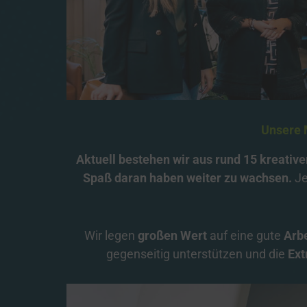
Featur
Abglei
2 Partn
Verkn
1 Partn
Identi
1 Partn
Unsere 
Analyse
Aktuell 
bestehen 
wir 
aus 
rund 
15 
kreative
Anonyme 
Spaß 
daran 
haben 
weiter 
zu 
wachsen.
 J
Google
Google 
Hotja
Hotjar 
Wir 
legen 
großen 
Wert 
auf 
eine 
gute 
Arb
gegenseitig 
unterstützen 
und 
die 
Ext
Target
Personal