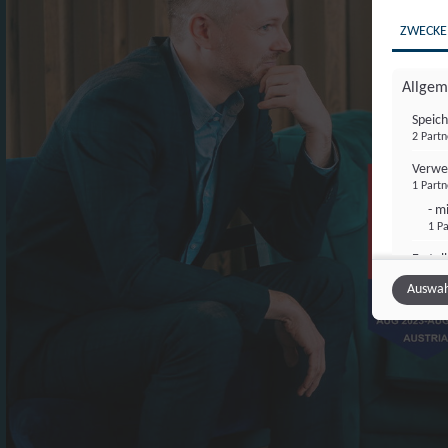
ZWECKE
Allgem
Speich
2 Partn
Verwe
1 Partn
- m
1 Pa
Erstel
2 Partn
Auswah
Verwen
2 Partn
Messu
1 Partn
- m
1 Pa
Analys