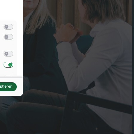
Switch zum Einwilligen bzw. Ablehnen der Kategorie Allgemein Zwecke
u Speichern von oder Zugriff auf Informationen auf einem Endgerät
Switch zum Einwilligen bzw. Ablehnen des Dienstes Speichern von oder Zugrif
u Verwendung reduzierter Daten zur Auswahl von Werbeanzeigen
Switch zum Einwilligen bzw. Ablehnen des Dienstes Verwendung reduzierter
Switch zum Einwilligen bzw. Ablehnen des Dienstes Verwendung reduzierter 
u Erstellung von Profilen für personalisierte Werbung
Switch zum Einwilligen bzw. Ablehnen des Dienstes Erstellung von Profilen für
eptieren
u Verwendung von Profilen zur Auswahl personalisierter Werbung
Switch zum Einwilligen bzw. Ablehnen des Dienstes Verwendung von Profilen 
u Messung der Werbeleistung
Switch zum Einwilligen bzw. Ablehnen des Dienstes Messung der Werbeleistu
Switch zum Einwilligen bzw. Ablehnen des Dienstes Messung der Werbeleistun
u Analyse von Zielgruppen durch Statistiken oder Kombinationen von Daten aus verschieden