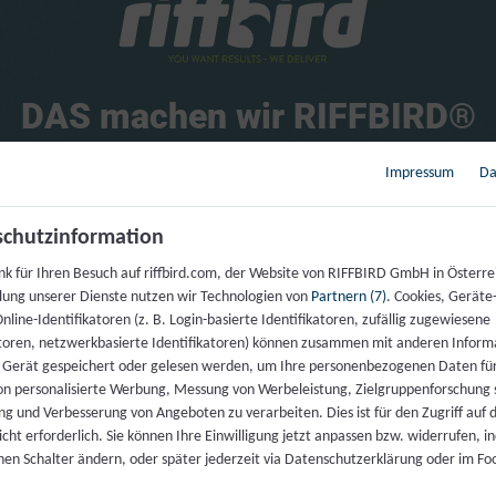
DAS 
machen 
wir 
RIFFBIRD®
partner 
für 
Unternehmen 
aus 
Deutschland, 
Österreich 
Impressum
Da
wir 
zu 
einer 
der 
modernsten 
Firmen 
des 
Landes.
chutzinformation
für 
unsere 
Kunden 
mittels 
performanceorientierten 
Mark
nk für Ihren Besuch auf riffbird.com, der Website von RIFFBIRD GmbH in Österre
 
und 
ihren 
Umsatz 
dadurch 
erheblich 
steigern 
bzw. 
anha
llung unserer Dienste nutzen wir Technologien von
Partnern (7)
. Cookies, Geräte
r 
Branding 
die 
richtigen 
Fachkräfte 
anziehen, 
um 
weiter 
nline-Identifikatoren (z. B. Login-basierte Identifikatoren, zufällig zugewiesene
atoren, netzwerkbasierte Identifikatoren) können zusammen mit anderen Inform
 Gerät gespeichert oder gelesen werden, um Ihre personenbezogenen Daten für
n personalisierte Werbung, Messung von Werbeleistung, Zielgruppenforschung 
ng und Verbesserung von Angeboten zu verarbeiten. Dies ist für den Zugriff auf d
cht erforderlich. Sie können Ihre Einwilligung jetzt anpassen bzw. widerrufen, i
lnen Schalter ändern, oder später jederzeit via Datenschutzerklärung oder im Fo