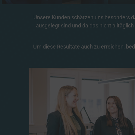
versc
1 Partn
Unsere Kunden schätzen uns besonders daf
- m
1 Pa
ausgelegt sind und da das nicht alltäglich
Entwi
1 Partn
- m
Um diese Resultate auch zu erreichen, bed
1 Pa
Spezie
Gewähr
Fehle
2 Partn
Bereit
2 Partn
Ihre E
1 Partn