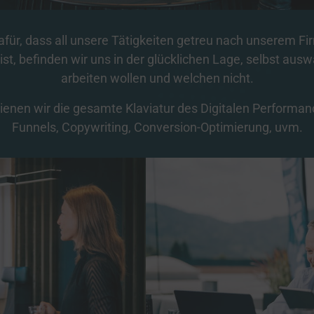
Details
hiedenen Quellen
er
ür, dass all unsere Tätigkeiten getreu nach unserem Fi
it berechtigtem Interesse
rtner
 ist, befinden wir uns in der glücklichen Lage, selbst au
z
cklung und Verbesserung der Angebote
arbeiten wollen und welchen nicht.
Details
er
it berechtigtem Interesse
ienen wir die gesamte Klaviatur des Digitalen Performan
rtner
Funnels, Copywriting, Conversion-Optimierung, uvm.
lle Zwecke
(3)
leistung der Sicherheit, Verhinderung und Aufdeckung von Betrug und
rbehebung
er
stellung und Anzeige von Werbung und Inhalten
er
ntscheidungen zum Datenschutz speichern und übermitteln
er