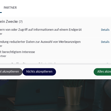
PARTNER
ein Zwecke
(7)
z
ern von oder Zugriff auf Informationen auf einem Endgerät
Details
er
z
ndung reduzierter Daten zur Auswahl von Werbeanzeigen
Details
er
it berechtigtem Interesse
rtner
z
lung von Profilen für personalisierte Werbung
Details
er
l akzeptieren
Nichts akzeptieren
Alles akz
z
dung von Profilen zur Auswahl personalisierter Werbung
Details
er
z
ng der Werbeleistung
Details
er
it berechtigtem Interesse
rtner
z
e von Zielgruppen durch Statistiken oder Kombinationen von Daten aus