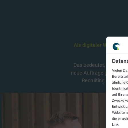
Als 
digitaler 
Wachstums
Datens
Das 
bedeutet, 
dass 
wir 
Vielen Da
neue 
Aufträge 
generieren
Bereitste
Recruiting 
& 
Employe
ähnliche O
Identifik
auf Ihrem
Zwecke vo
Entwicklu
Website ni
die einze
Link.