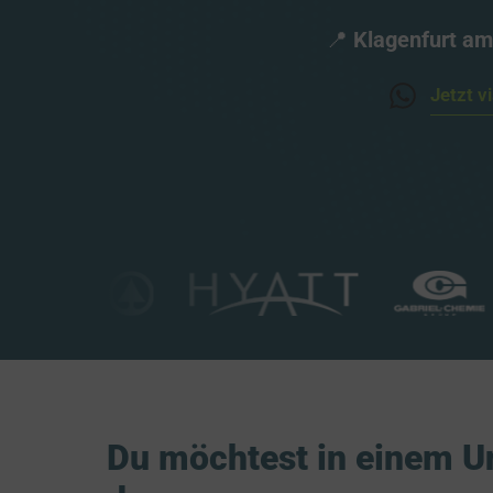
📍
Klagenfurt 
am
Jetzt v
Du möchtest in einem Un